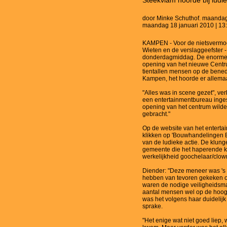
Steekvlam hoorde bij ludie
door Minke Schuthof. maandag 1
maandag 18 januari 2010 | 13
KAMPEN - Voor de nietsvermo
Wieten en de verslaggeefster -
donderdagmiddag. De enorme s
opening van het nieuwe Centr
tientallen mensen op de bened
Kampen, het hoorde er allemaal
"Alles was in scene gezet", v
een entertainmentbureau inge
opening van het centrum wild
gebracht."
Op de website van het enterta
klikken op 'Bouwhandelingen Bo
van de ludieke actie. De klun
gemeente die het haperende k
werkelijkheid goochelaar/clown
Diender: "Deze meneer was 's
hebben van tevoren gekeken of
waren de nodige veiligheidsma
aantal mensen wel op de hoog
was het volgens haar duidelij
sprake.
"Het enige wat niet goed liep,