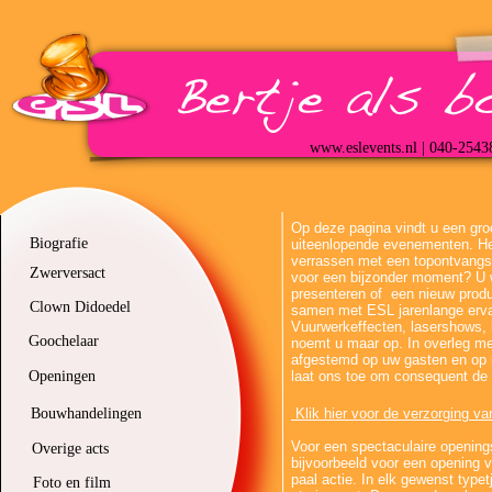
www.eslevents.nl | 040-2543
Op deze pagina vindt u een gro
Biografie
uiteenlopende evenementen. Hee
verrassen met een topontvangst
Zwerversact
voor een bijzonder moment? U w
presenteren of een nieuw produ
Clown Didoedel
samen met ESL jarenlange erva
Vuurwerkeffecten, lasershows, l
Goochelaar
noemt u maar op. In overleg 
afgestemd op uw gasten en op 
Openingen
laat ons toe om consequent de 
Bouwhandelingen
Klik hier voor de verzorging va
Voor een spectaculaire openings
Overige acts
bijvoorbeeld voor een opening v
paal actie. In elk gewenst type
Foto en film