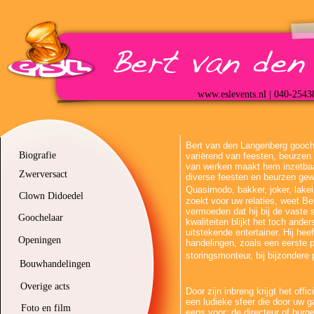
www.eslevents.nl | 040-2543
Bert van den Langenberg gooche
Biografie
variërend van feesten, beurzen 
van werken maakt hem inzetbaar
Zwerversact
diverse feesten en beurzen gewer
Quasimodo, bakker, joker, lakei
Clown Didoedel
zoekt voor uw relaties, weet Ber
vermoeden dat hij bij de vaste
Goochelaar
kwaliteiten blijkt het toch ande
uitstekende entertainer. Hij heef
Openingen
handelingen, zoals een eerste 
storingsmonteur, bij bijzondere 
Bouwhandelingen
Overige acts
Door zijn inbreng krijgt het off
een ludieke sfeer die door uw g
Foto en film
eens voor: de directeur of burg